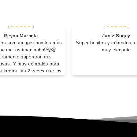
Reyna Marcela
Janiz Sugey
tos son suuuper bonitos más
Super bonitos y cómodos, el
que me los imaginaba!!🥺🥺
muy elegante
eramente superaron mis
tivas. Y muy cómodos para
 largas, las 2 veces que los
 fue sin calcetines y no me
ampollas, no se me cansaron
s pies y no tuve ningún
niente🤩🤩 Definitivamente
 a comprar con ustedess🥰😻