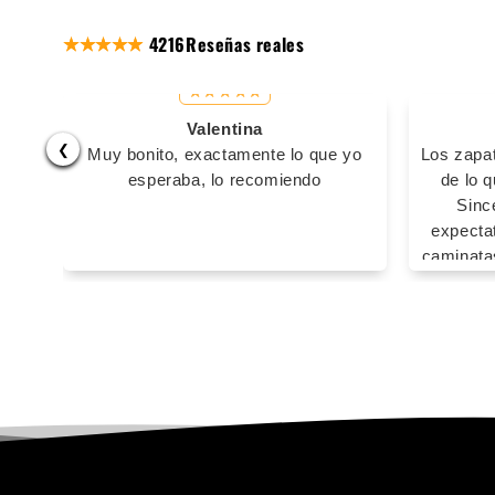
4216
Reseñas reales
Valentina
❮
Muy bonito, exactamente lo que yo
Los zapa
esperaba, lo recomiendo
de lo 
Sinc
expecta
caminatas
he usado
sacaron 
lo
inconve
volvería