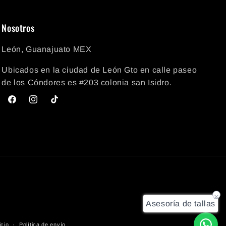
Nosotros
León, Guanajuato MEX
Ubicados en la ciudad de León Gto en calle paseo
de los Cóndores es #203 colonia san Isidro.
Facebook
Instagram
TikTok
Asesoría de tallas
icio
Política de envío