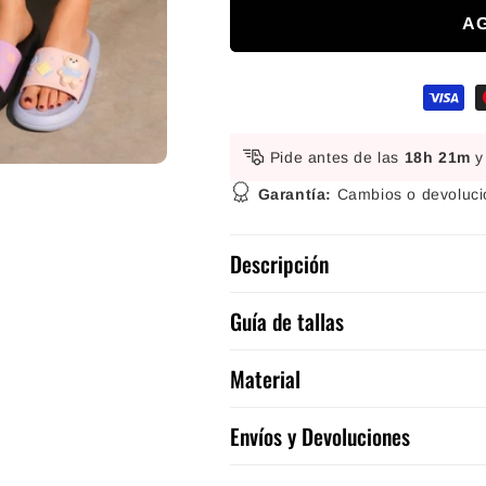
A
Formas de pago
Pide antes de las
18h 21m
y
media 2 en una ventana modal
Garantía:
Cambios o devolucio
Descripción
Guía de tallas
Material
Envíos y Devoluciones