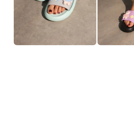
Abrir elemento multimedia 1 en una ventana modal
Abrir elemento multi