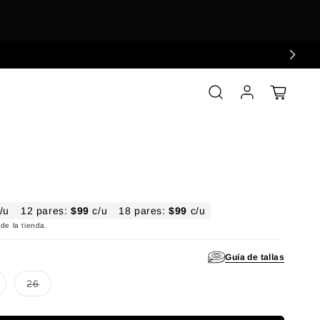
Iniciar sesión
Carrito
/u
12 pares:
$99
c/u
18 pares:
$99
c/u
de la tienda.
Guía de tallas
disponible
da o no disponible
nte agotada o no disponible
Variante agotada o no disponible
26