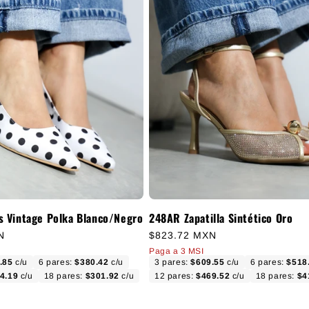
s Vintage Polka Blanco/Negro
248AR Zapatilla Sintético Oro
ual
Precio habitual
N
$823.72 MXN
Paga a 3 MSI
.85
c/u
6 pares:
$380.42
c/u
3 pares:
$609.55
c/u
6 pares:
$518
4.19
c/u
18 pares:
$301.92
c/u
12 pares:
$469.52
c/u
18 pares:
$4