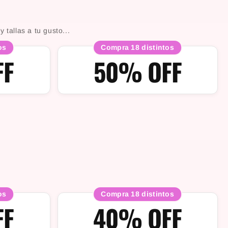
tallas a tu gusto...
os
Compra 18 distintos
FF
50% OFF
os
Compra 18 distintos
FF
40% OFF