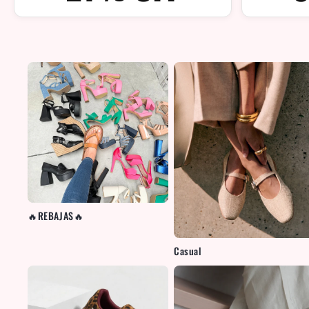
🔥REBAJAS🔥
Casual