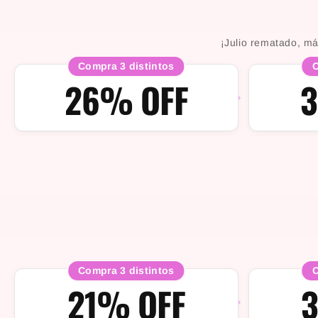
¡Julio rematado, má
Compra 3 distintos
C
26% OFF
3
Compra 3 distintos
C
21% OFF
3