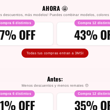
AHORA
🤩
s descuentos, más modelos! Puedes combinar modelos, colores y 
ompra 6 distintos
Compra 12 distint
7% OFF
43% O
Todas tus compras entran a 3MSI
Antes:
Menos descuentos y menos remates 🥺
ompra 6 distintos
Compra 12 distint
1% OFF
35% O