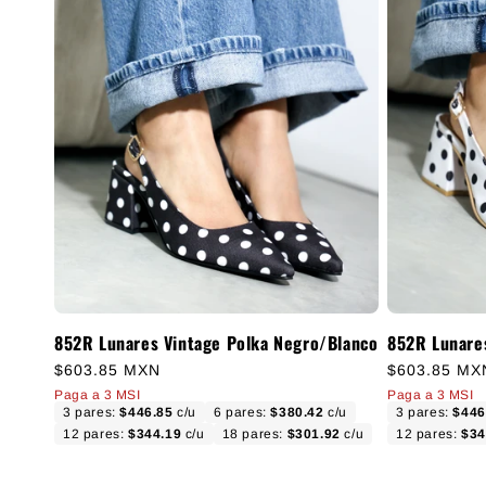
852R Lunares Vintage Polka Negro/Blanco
852R Lunare
Precio habitual
Precio habit
$603.85 MXN
$603.85 MX
Paga a 3 MSI
Paga a 3 MSI
3 pares:
$446.85
c/u
6 pares:
$380.42
c/u
3 pares:
$446
12 pares:
$344.19
c/u
18 pares:
$301.92
c/u
12 pares:
$34