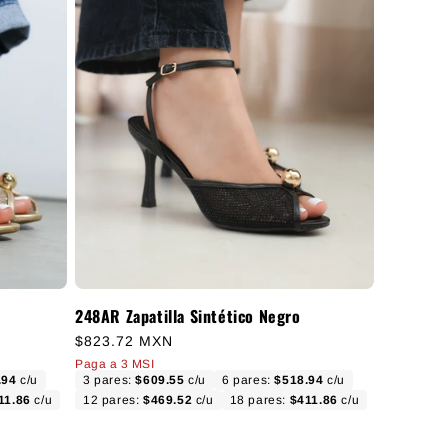
248AR Zapatilla Sintético Negro
Precio habitual
$823.72 MXN
Paga a 3 MSI
.94
c/u
3 pares:
$609.55
c/u
6 pares:
$518.94
c/u
11.86
c/u
12 pares:
$469.52
c/u
18 pares:
$411.86
c/u