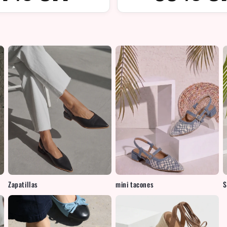
Zapatillas
mini tacones
S