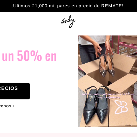
¡Ultimos 21,000 mil pares en precio de REMATE!
a un 50% en
RECIOS
fechos ↓