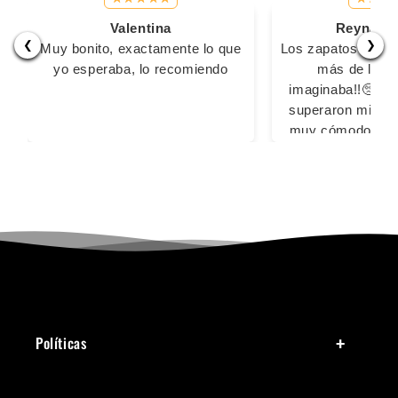
Valentina
Reyna Ma
❮
❯
Muy bonito, exactamente lo que
Los zapatos son s
yo esperaba, lo recomiendo
más de lo q
imaginaba!!🥺🥺
superaron mis ex
muy cómodos pa
largas, las 2 vec
usado fue sin calc
sacaron ampoll
cansaron los pi
ningún inconv
Definitivamente
comprar con u
Políticas