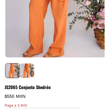
JS2065 Conjunto Shedrón
Precio habitual
$550 MXN
Paga a 3 MSI