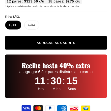
12 pares:
$313.50
c/u
18 pares:
$275
c/u
* Aplica combinando cualquier modelo o talla de la tienda.
Title:
L/XL
Variante agotada o no disponible
L/XL
S/M
AGREGAR AL CARRITO
Recibe hasta 40% extra
al agregar 6 ó + pares distintos a tu carrito
11
:
30
:
15
Hrs
Mins
Secs
Formas de pago