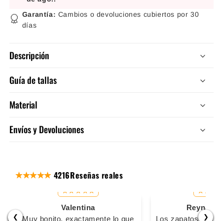
Garantía:
Cambios o devoluciones cubiertos por 30
días
Descripción
Guía de tallas
Material
Envíos y Devoluciones
4216
Reseñas reales
Valentina
Reyna Ma
❮
❯
Muy bonito, exactamente lo que
Los zapatos son s