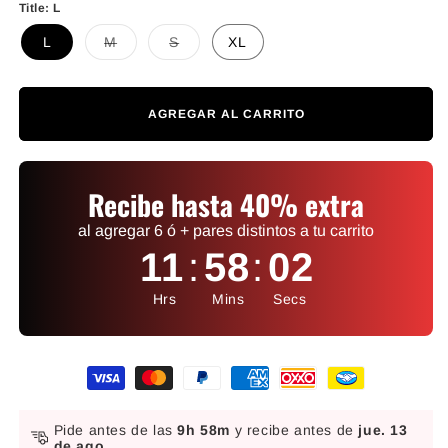
Title:
L
Variante agotada o no disponible
Variante agotada o no disponible
L
M
S
XL
AGREGAR AL CARRITO
Recibe hasta 40% extra
al agregar 6 ó + pares distintos a tu carrito
11
:
58
:
01
Hrs
Mins
Secs
Formas de pago
Pide antes de las
9h 58m
y recibe antes de
jue. 13
de ago.
.