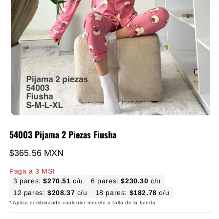
54003 Pijama 2 Piezas Fiusha
Precio habitual
$365.56 MXN
Paga a 3 MSI
3 pares:
$270.51
c/u
6 pares:
$230.30
c/u
12 pares:
$208.37
c/u
18 pares:
$182.78
c/u
* Aplica combinando cualquier modelo o talla de la tienda.