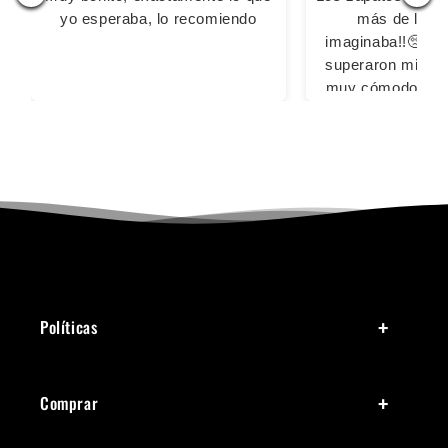
yo esperaba, lo recomiendo
más de lo q
imaginaba!!🥺🥺
superaron mis ex
muy cómodos pa
largas, las 2 vec
usado fue sin calc
sacaron ampoll
cansaron los pi
ningún inconv
Definitivamente
comprar con u
Políticas
Comprar