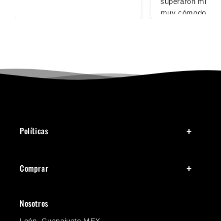
superaron mis ex
muy cómodos pa
largas, las 2 vec
usado fue sin calc
sacaron ampoll
cansaron los pi
ningún inconv
Definitivamente
comprar con u
Políticas
Comprar
Nosotros
León, Guanajuato MEX