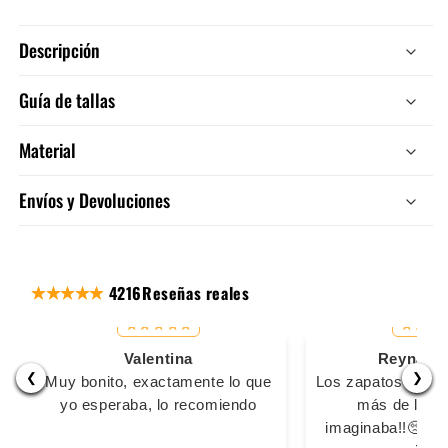
Descripción
Guía de tallas
Material
Envíos y Devoluciones
4216
Reseñas reales
Valentina
Reyna Ma
❮
❯
Muy bonito, exactamente lo que
Los zapatos son s
yo esperaba, lo recomiendo
más de lo q
imaginaba!!🥺🥺