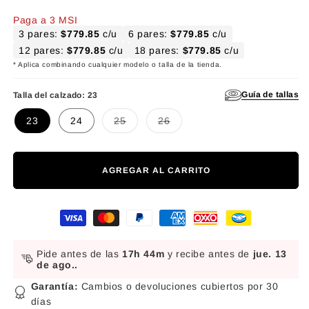
Paga a 3 MSI
3 pares:
$779.85
c/u
6 pares:
$779.85
c/u
12 pares:
$779.85
c/u
18 pares:
$779.85
c/u
* Aplica combinando cualquier modelo o talla de la tienda.
Guía de tallas
Talla del calzado:
23
Variante agotada o no disponible
Variante agotada o no disponibl
23
24
25
26
AGREGAR AL CARRITO
Formas de pago
Pide antes de las
17h 44m
y recibe antes de
jue. 13
de ago.
.
Garantía:
Cambios o devoluciones cubiertos por 30
días