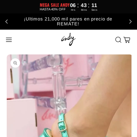
:
:
MEGA SALE ANDY
06
43
10
HASTA 40% OFF
Hrs
Mins
Secs
¡Ultimos 21,000 mil pares en precio de
REMATE!
Carrito
Abrir elemento multimedia 1 en una ventana modal
A