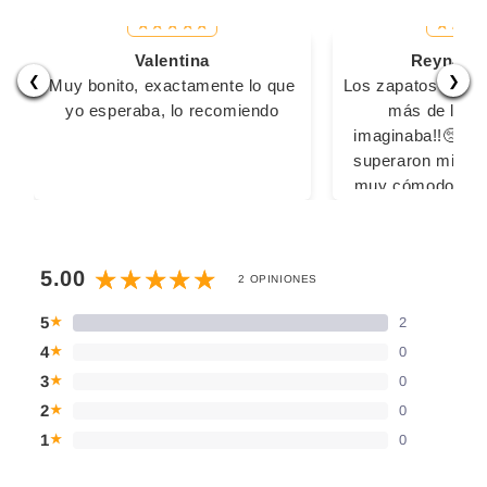
Valentina
Reyna Ma
❮
❯
Muy bonito, exactamente lo que
Los zapatos son s
yo esperaba, lo recomiendo
más de lo q
imaginaba!!🥺🥺
superaron mis ex
muy cómodos pa
largas, las 2 vec
usado fue sin calc
sacaron ampoll
5.00
2 OPINIONES
cansaron los pi
ningún inconv
5
2
★
Definitivamente
4
0
★
comprar con u
3
0
★
2
0
★
1
0
★