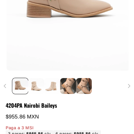
4204PA Nairobi Baileys
Precio habitual
$955.86 MXN
Paga a 3 MSI
3 pares:
$955.86
c/u
6 pares:
$955.86
c/u