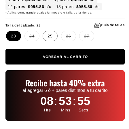
12 pares:
$955.86
c/u
18 pares:
$955.86
c/u
* Aplica combinando cualquier modelo o talla de la tienda.
Guía de tallas
Talla del calzado:
23
Variante agotada o no disponible
Variante agotada o no disponibl
Variante agotada o no d
23
24
25
26
27
AGREGAR AL CARRITO
Recibe hasta 40% extra
al agregar 6 ó + pares distintos a tu carrito
08
:
53
:
55
Hrs
Mins
Secs