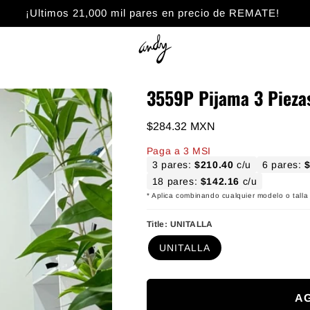
¡Ultimos 21,000 mil pares en precio de REMATE!
3559P Pijama 3 Pieza
Precio habitual
$284.32 MXN
Paga a 3 MSI
3 pares:
$210.40
c/u
6 pares:
18 pares:
$142.16
c/u
* Aplica combinando cualquier modelo o talla 
Title:
UNITALLA
UNITALLA
A