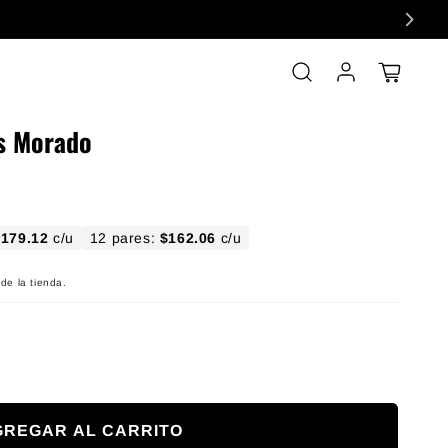
Iniciar sesión
Carrito
s Morado
$179.12
c/u
12 pares:
$162.06
c/u
de la tienda.
GREGAR AL CARRITO