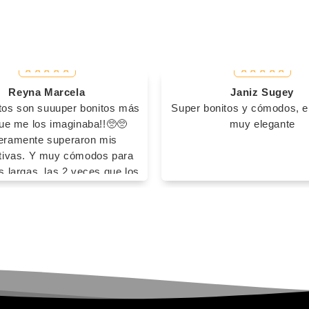
Reyna Marcela
Janiz Sugey
tos son suuuper bonitos más
Super bonitos y cómodos, el
que me los imaginaba!!🥺🥺
muy elegante
eramente superaron mis
tivas. Y muy cómodos para
 largas, las 2 veces que los
 fue sin calcetines y no me
ampollas, no se me cansaron
s pies y no tuve ningún
niente🤩🤩 Definitivamente
 a comprar con ustedess🥰😻