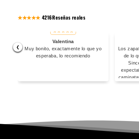
4216
Reseñas reales
Valentina
❮
Muy bonito, exactamente lo que yo
Los zapa
esperaba, lo recomiendo
de lo 
Sinc
expecta
caminatas
he usado
sacaron 
lo
inconve
volvería