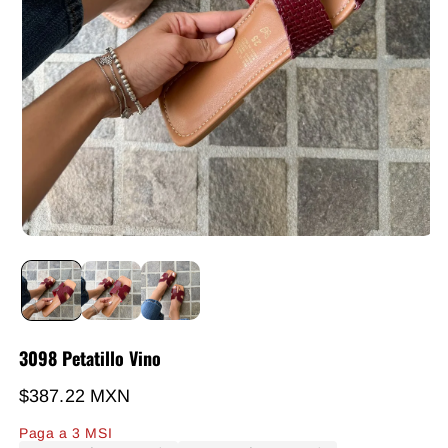
3098 Petatillo Vino
Precio habitual
$387.22 MXN
Paga a 3 MSI