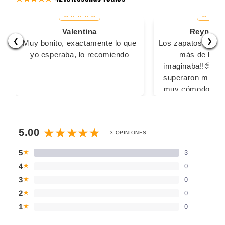
Valentina
Reyna Ma
❮
❯
Muy bonito, exactamente lo que
Los zapatos son s
yo esperaba, lo recomiendo
más de lo q
imaginaba!!🥺🥺
superaron mis ex
muy cómodos pa
largas, las 2 vec
usado fue sin calc
sacaron ampoll
5.00
3 OPINIONES
cansaron los pi
ningún inconv
5
3
★
Definitivamente
4
0
★
comprar con u
3
0
★
2
0
★
1
0
★