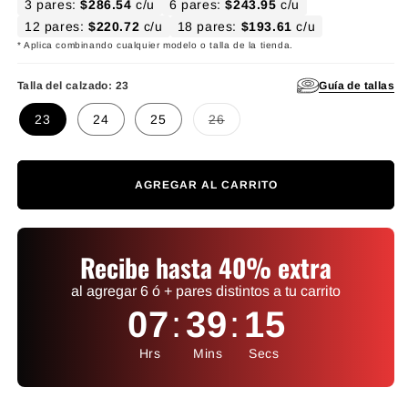
3 pares:
$286.54
c/u
6 pares:
$243.95
c/u
12 pares:
$220.72
c/u
18 pares:
$193.61
c/u
* Aplica combinando cualquier modelo o talla de la tienda.
Guía de tallas
Talla del calzado:
23
Variante agotada o no disponibl
23
24
25
26
AGREGAR AL CARRITO
Recibe hasta 40% extra
al agregar 6 ó + pares distintos a tu carrito
07
:
39
:
15
Hrs
Mins
Secs