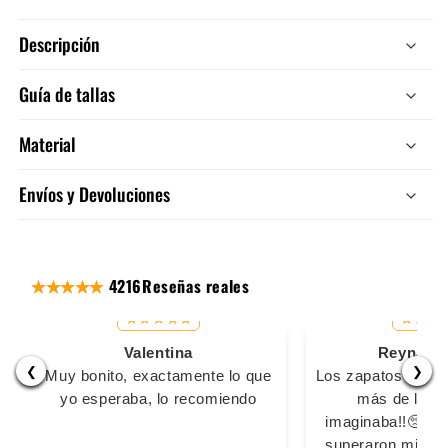
Descripción
Guía de tallas
Material
Envíos y Devoluciones
4216
Reseñas reales
Valentina
Reyna Ma
❮
❯
Muy bonito, exactamente lo que
Los zapatos son s
yo esperaba, lo recomiendo
más de lo q
imaginaba!!🥺🥺
superaron mis ex