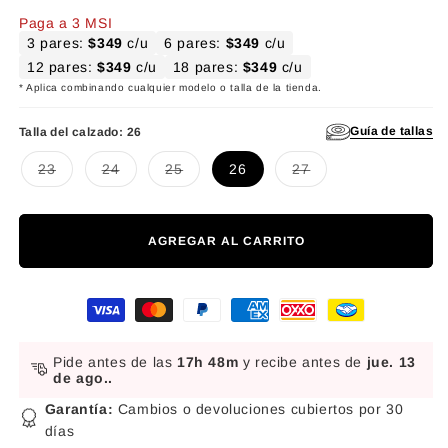
Paga a 3 MSI
3 pares:
$349
c/u
6 pares:
$349
c/u
12 pares:
$349
c/u
18 pares:
$349
c/u
* Aplica combinando cualquier modelo o talla de la tienda.
Guía de tallas
Talla del calzado:
26
Variante agotada o no disponible
Variante agotada o no disponible
Variante agotada o no disponible
Variante agotada o no d
23
24
25
26
27
AGREGAR AL CARRITO
Formas de pago
Pide antes de las
17h 48m
y recibe antes de
jue. 13
de ago.
.
Garantía:
Cambios o devoluciones cubiertos por 30
días