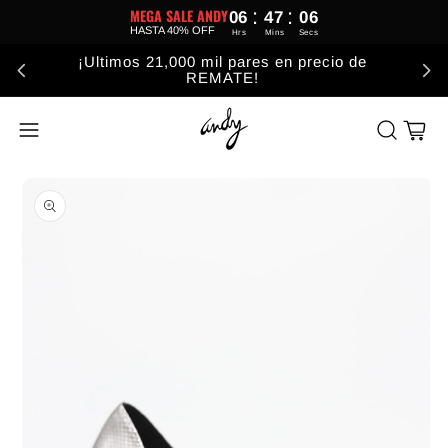
:
:
MEGA SALE ANDY
06
47
06
HASTA 40% OFF
Hrs
Mins
Secs
¡Ultimos 21,000 mil pares en precio de
REMATE!
Carrito
Abrir elemento multimedia 1 en una ventana modal
A