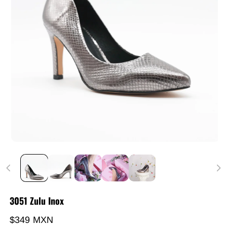
3051 Zulu Inox
Precio habitual
$349 MXN