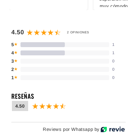
muy cómodos pa
largas, las 2 vec
usado fue sin calc
sacaron ampoll
4.50
2 OPINIONES
cansaron los pi
ningún inconv
5
1
★
Definitivamente
4
1
★
comprar con u
3
0
★
2
0
★
1
0
★
RESEÑAS
4.50
Reviews por Whatsapp by