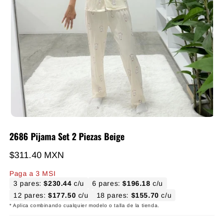
2686 Pijama Set 2 Piezas Beige
Precio habitual
$311.40 MXN
Paga a 3 MSI
3 pares:
$230.44
c/u
6 pares:
$196.18
c/u
12 pares:
$177.50
c/u
18 pares:
$155.70
c/u
* Aplica combinando cualquier modelo o talla de la tienda.