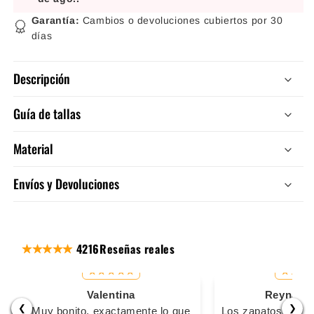
Garantía:
Cambios o devoluciones cubiertos por 30
días
Descripción
Guía de tallas
Material
Envíos y Devoluciones
4216
Reseñas reales
Valentina
Reyna Ma
❮
❯
Muy bonito, exactamente lo que
Los zapatos son s