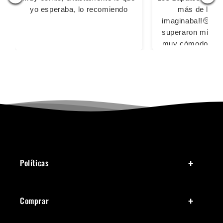
yo esperaba, lo recomiendo
más de lo q
imaginaba!!🥺🥺
superaron mis ex
muy cómodos pa
largas, las 2 vec
usado fue sin calc
sacaron ampoll
cansaron los pi
ningún inconv
Definitivamente
comprar con u
Políticas
Comprar