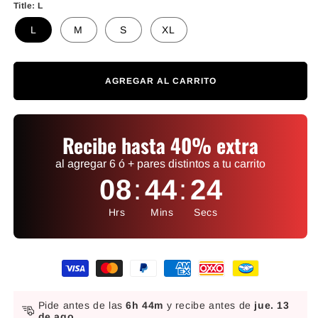
Title:
L
L
M
S
XL
AGREGAR AL CARRITO
Recibe hasta 40% extra
al agregar 6 ó + pares distintos a tu carrito
08
:
44
:
24
Hrs
Mins
Secs
Formas de pago
Pide antes de las
6h 44m
y recibe antes de
jue. 13
de ago.
.