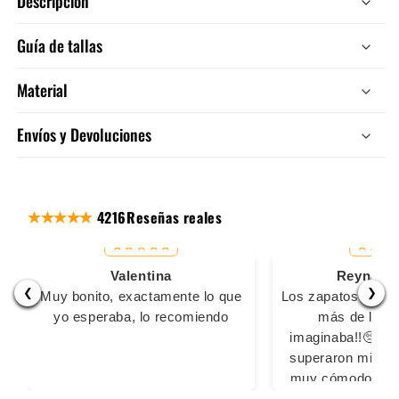
Descripción
Guía de tallas
Material
Envíos y Devoluciones
4216
Reseñas reales
Valentina
Reyna Ma
❮
❯
Muy bonito, exactamente lo que
Los zapatos son s
yo esperaba, lo recomiendo
más de lo q
imaginaba!!🥺🥺
superaron mis ex
muy cómodos pa
largas, las 2 vec