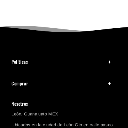
usado fue sin calc
sacaron ampoll
cansaron los pi
ningún inconv
Definitivamente
comprar con u
Políticas
Comprar
Nosotros
León, Guanajuato MEX
Ubicados en la ciudad de León Gto en calle paseo