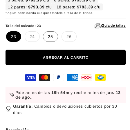
12 pares:
$793.39
c/u
18 pares:
$793.39
c/u
* Aplica combinando cualquier modelo o talla de la tienda.
Guía de tallas
Talla del calzado:
23
Variante agotada o no disponible
Variante agotada o no disponibl
23
24
25
26
AGREGAR AL CARRITO
Formas de pago
Pide antes de las
19h 54m
y recibe antes de
jue. 13
de ago.
.
Garantía:
Cambios o devoluciones cubiertos por 30
días