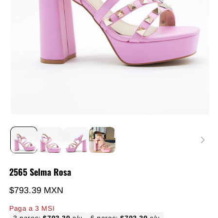
2565 Selma Rosa
Precio habitual
$793.39 MXN
Paga a 3 MSI
3 pares:
$793.39
c/u
6 pares:
$793.39
c/u