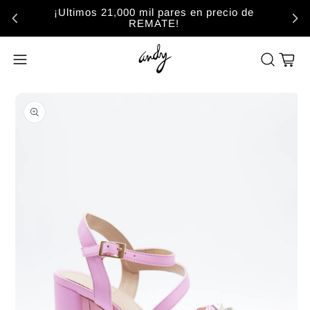
¡Ultimos 21,000 mil pares en precio de
REMATE!
Carrito
Abrir elemento multimedia 1 en una ventana modal
A