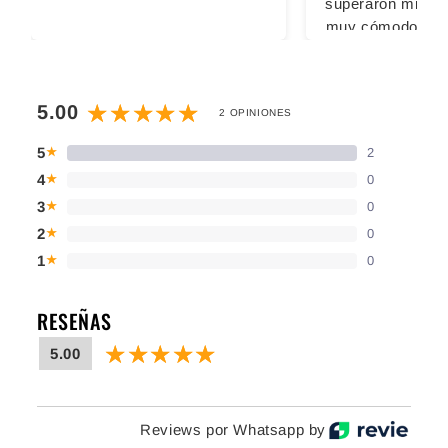
superaron mis ex
muy cómodos pa
largas, las 2 vec
usado fue sin calc
sacaron ampoll
5.00
2 OPINIONES
cansaron los pi
ningún inconv
5
2
★
Definitivamente
4
0
★
comprar con u
3
0
★
2
0
★
1
0
★
RESEÑAS
5.00
Reviews por Whatsapp by