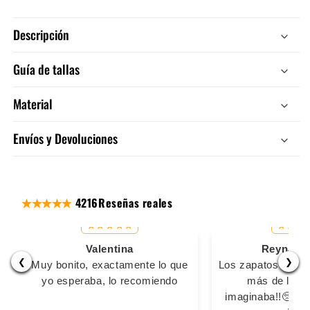
Descripción
Guía de tallas
Material
Envíos y Devoluciones
4216
Reseñas reales
Valentina
Reyna Ma
❮
❯
Muy bonito, exactamente lo que
Los zapatos son s
yo esperaba, lo recomiendo
más de lo q
imaginaba!!🥺🥺