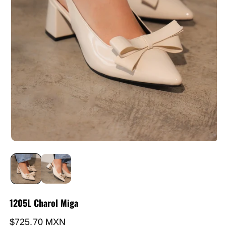
1205L Charol Miga
Precio habitual
$725.70 MXN