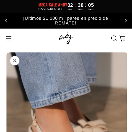
:
:
MEGA SALE ANDY
02
38
05
HASTA 40% OFF
Hrs
Mins
Secs
¡Ultimos 21,000 mil pares en precio de
REMATE!
Carrito
Abrir elemento multimedia 1 en una ventana modal
A