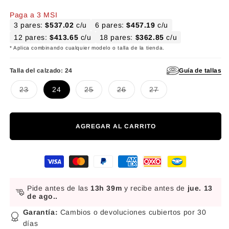
Paga a 3 MSI
3 pares:
$537.02
c/u
6 pares:
$457.19
c/u
12 pares:
$413.65
c/u
18 pares:
$362.85
c/u
* Aplica combinando cualquier modelo o talla de la tienda.
Guía de tallas
Talla del calzado:
24
Variante agotada o no disponible
Variante agotada o no disponible
Variante agotada o no disponibl
Variante agotada o no d
23
24
25
26
27
AGREGAR AL CARRITO
Formas de pago
Pide antes de las
13h 39m
y recibe antes de
jue. 13
de ago.
.
Garantía:
Cambios o devoluciones cubiertos por 30
días