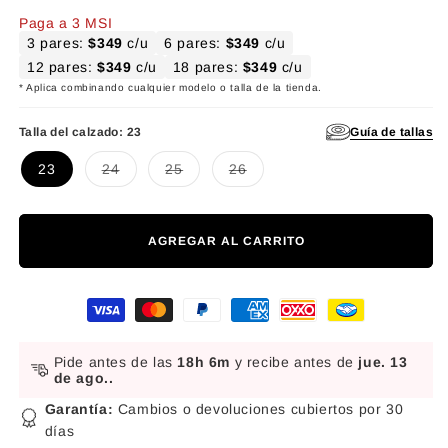
Paga a 3 MSI
3 pares:
$349
c/u
6 pares:
$349
c/u
12 pares:
$349
c/u
18 pares:
$349
c/u
* Aplica combinando cualquier modelo o talla de la tienda.
Guía de tallas
Talla del calzado:
23
Variante agotada o no disponible
Variante agotada o no disponible
Variante agotada o no disponibl
23
24
25
26
AGREGAR AL CARRITO
Formas de pago
Pide antes de las
18h 6m
y recibe antes de
jue. 13
de ago.
.
Garantía:
Cambios o devoluciones cubiertos por 30
días