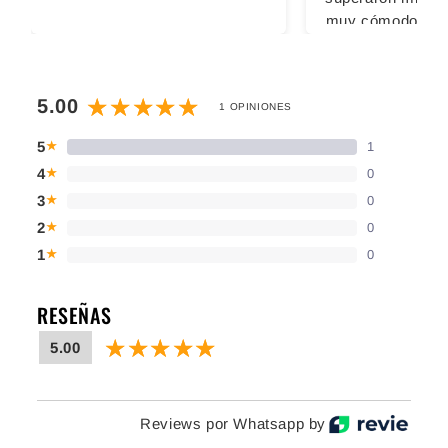
muy cómodos pa
largas, las 2 vec
usado fue sin calc
sacaron ampoll
5.00
1 OPINIONES
cansaron los pi
ningún inconv
5
1
★
Definitivamente
4
0
★
comprar con u
3
0
★
2
0
★
1
0
★
RESEÑAS
5.00
Reviews por Whatsapp by