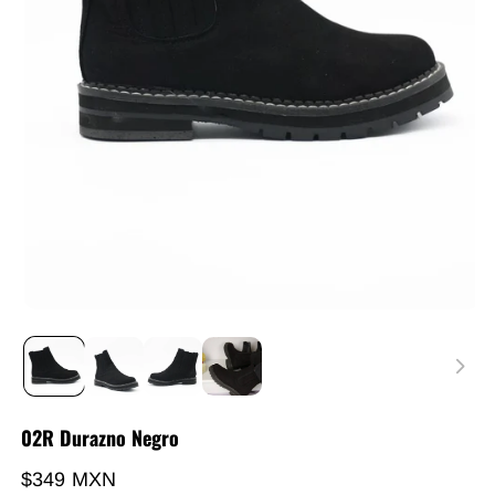
02R Durazno Negro
Precio habitual
$349 MXN