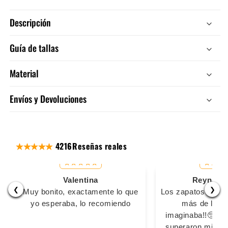
Descripción
Guía de tallas
Material
Envíos y Devoluciones
4216
Reseñas reales
Valentina
Reyna Ma
❮
❯
Muy bonito, exactamente lo que
Los zapatos son s
yo esperaba, lo recomiendo
más de lo q
imaginaba!!🥺🥺
superaron mis ex