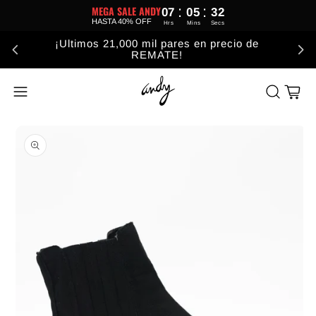
:
:
MEGA SALE ANDY
07
05
32
HASTA 40% OFF
Hrs
Mins
Secs
¡Ultimos 21,000 mil pares en precio de
REMATE!
Carrito
Abrir elemento multimedia 1 en una ventana modal
A